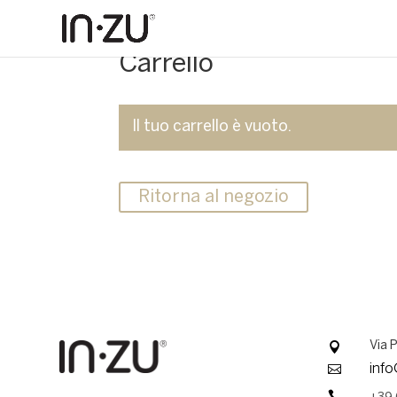
Carrello
Il tuo carrello è vuoto.
Ritorna al negozio

Via 

info
