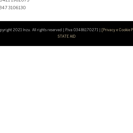
 0421 1962075
 347 3106130
yright 2021 Inzu. All rights reserved | P.iva 03486170271 |
[Privacy e Cookie P
STATE AID