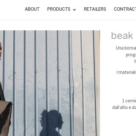
ABOUT
PRODUCTS
RETAILERS
CONTRAC
beak
Una borsa
proge
I material
1 cerni
dall’alto e 