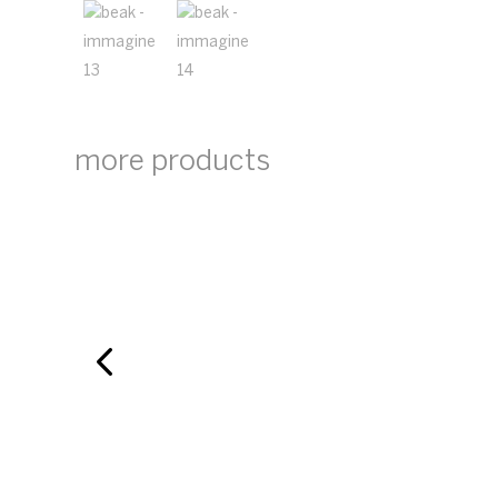
more products
purse
e