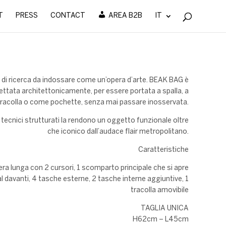
T
PRESS
CONTACT
AREA B2B
IT
 di ricerca da indossare come un’opera d’arte. BEAK BAG è
ttata architettonicamente, per essere portata a spalla, a
tracolla o come pochette, senza mai passare inosservata.
i tecnici strutturati la rendono un oggetto funzionale oltre
che iconico dall’audace flair metropolitano.
Caratteristiche
era lunga con 2 cursori, 1 scomparto principale che si apre
dal davanti, 4 tasche esterne, 2 tasche interne aggiuntive, 1
tracolla amovibile
TAGLIA UNICA
H62cm – L45cm