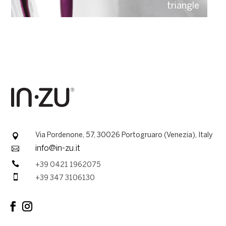
triangle

Via Pordenone, 57, 30026 Portogruaro (Venezia), Italy

info@in-zu.it

+39 0421 1962075

+39 347 3106130